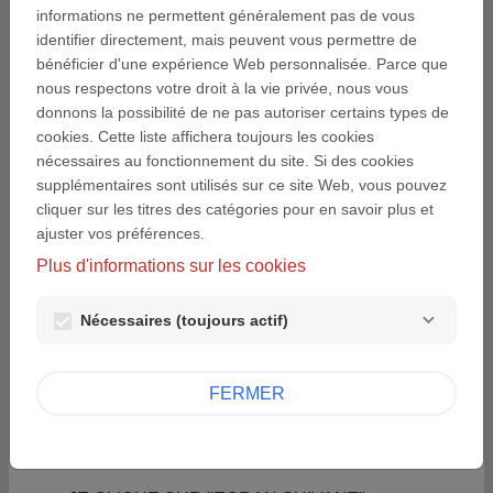
informations ne permettent généralement pas de vous
PERDU ?" MAIS JE NE REÇOIS PAS
identifier directement, mais peuvent vous permettre de
L'EMAIL CONTENANT LE LIEN
bénéficier d'une expérience Web personnalisée. Parce que
PERMETTANT DE DÉFINIR UN
nous respectons votre droit à la vie privée, nous vous
NOUVEAU MOT DE PASSE.
donnons la possibilité de ne pas autoriser certains types de
cookies. Cette liste affichera toujours les cookies
nécessaires au fonctionnement du site. Si des cookies
J'AI CLIQUÉ SUR "MOT DE PASSE
supplémentaires sont utilisés sur ce site Web, vous pouvez
PERDU ?" MAIS JE REÇOIS UN
cliquer sur les titres des catégories pour en savoir plus et
MESSAGE D'ERREUR QUAND JE
ajuster vos préférences.
CLIQUE SUR LE LIEN REÇU PAR
Plus d'informations sur les cookies
EMAIL.
Nécessaires (toujours actif)
LES STRUCTURES PARTICIPANTES
DOIVENT-ELLES ÊTRE CLIENTES
FERMER
DU CRÉDIT COOPÉRATIF ?