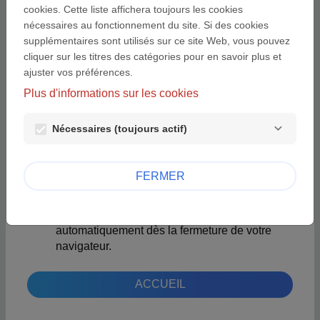
afin de vérifier si votre ordinateur a déjà été
cookies. Cette liste affichera toujours les cookies
connecté à nos pages. Seul le cookie enregistré sur
nécessaires au fonctionnement du site. Si des cookies
votre ordinateur est identifié.
supplémentaires sont utilisés sur ce site Web, vous pouvez
cliquer sur les titres des catégories pour en savoir plus et
Nous utilisons 2 cookies :
ajuster vos préférences.
Le premier pour stocker votre langue de
Plus d'informations sur les cookies
préférence afin de vous montrer ce site
directement dans la bonne langue lors de vos
Nécessaires (toujours actif)
prochaines visites. Ce cookie expire
automatiquement 180 jours après votre
dernière visite.
FERMER
Le second cookie est le cookie de session
(standard), utilisé afin de détecter que vous
êtes bien connecté. Ce cookie expire
automatiquement dès la fermeture de votre
navigateur.
ACCUEIL