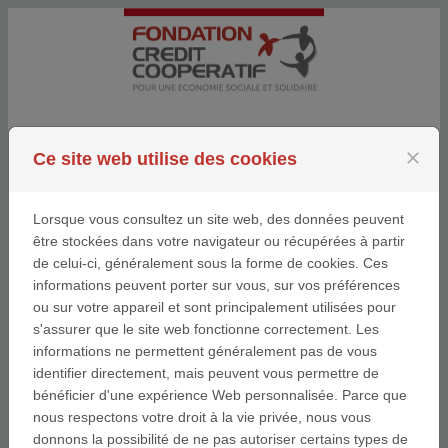
Passer au contenu
Se connecter
close
Ce site web utilise des cookies
Menu
Lorsque vous consultez un site web, des données peuvent
être stockées dans votre navigateur ou récupérées à partir
Cookies
de celui-ci, généralement sous la forme de cookies. Ces
informations peuvent porter sur vous, sur vos préférences
ou sur votre appareil et sont principalement utilisées pour
Fondation Crédit Coopératif utilise des cookies afin
s'assurer que le site web fonctionne correctement. Les
de connaître les préférences des visiteurs et
informations ne permettent généralement pas de vous
d'optimiser la présentation de ce site. Les cookies
identifier directement, mais peuvent vous permettre de
sont de petits fichiers déposés sur votre disque dur.
bénéficier d'une expérience Web personnalisée. Parce que
Ils facilitent la navigation et permettent de rendre un
nous respectons votre droit à la vie privée, nous vous
site très convivial. Les cookies peuvent être utilisés
donnons la possibilité de ne pas autoriser certains types de